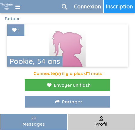
Connexion
Inscription
Retour
1
Pookie, 54 ans
Connecté(e) il y a plus d'1 mois
Envoyer un flash
Partagez
Messages
Profil