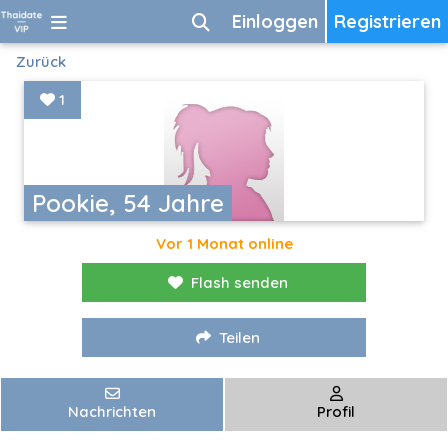
Einloggen
Registrieren
Zurück
1
Pookie, 54 Jahre
Vor 1 Monat online
Flash senden
Teilen
Nachrichten
Profil