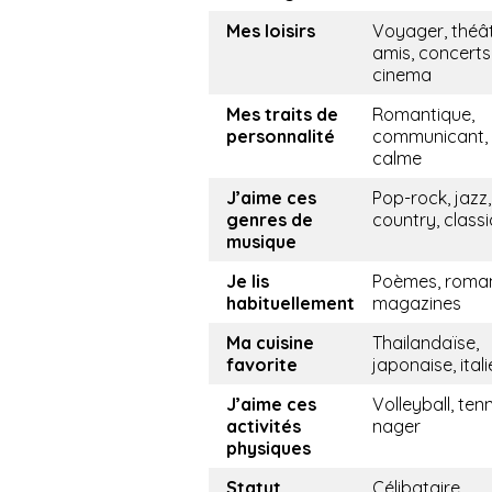
Mes loisirs
Voyager, théât
amis, concerts
cinema
Mes traits de
Romantique,
personnalité
communicant,
calme
J’aime ces
Pop-rock, jazz,
genres de
country, class
musique
Je lis
Poèmes, roma
habituellement
magazines
Ma cuisine
Thailandaïse,
favorite
japonaise, ital
J’aime ces
Volleyball, tenn
activités
nager
physiques
Statut
Célibataire