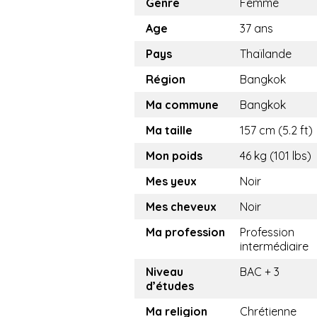
Genre
Femme
Age
37 ans
Pays
Thaïlande
Région
Bangkok
Ma commune
Bangkok
Ma taille
157 cm (5.2 ft)
Mon poids
46 kg (101 lbs)
Mes yeux
Noir
Mes cheveux
Noir
Ma profession
Profession
intermédiaire
Niveau
BAC + 3
d’études
Ma religion
Chrétienne