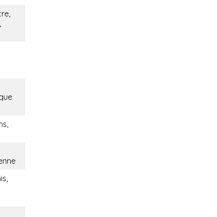
re,
,
ique
ns,
ienne
is,