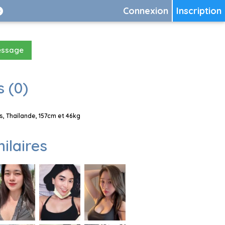
Connexion
Inscription
essage
 (0)
, Thaïlande, 157cm et 46kg
milaires