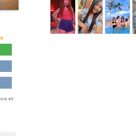
is
tre 45