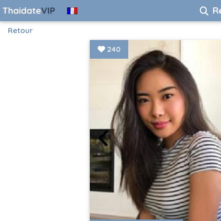
R
Retour
240