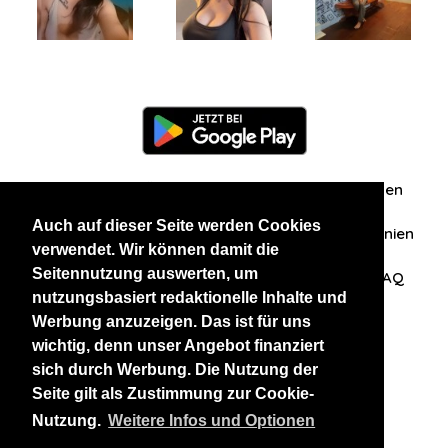
Information
Über uns
Zuschriften/Erfahrungen
Auch auf dieser Seite werden Cookies
Datenschutzerklärung
AGB
Datenschutzrichtlinien
verwendet. Wir können damit die
Seitennutzung auswerten, um
Nehmen Sie Kontakt mit uns auf
Affiliation
FAQ
nutzungsbasiert redaktionelle Inhalte und
Werbung anzuzeigen. Das ist für uns
Unsere anderen Websites
wichtig, denn unser Angebot finanziert
sich durch Werbung. Die Nutzung der
BlackAndBeauties
RussianKisses
Seite gilt als Zustimmung zur Cookie-
Nutzung.
Weitere Infos und Optionen
Copyright 2026 thaidatevip