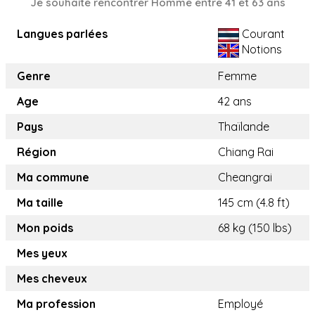
Je souhaite rencontrer Homme entre 41 et 63 ans
Langues parlées
Courant
Notions
Genre
Femme
Age
42 ans
Pays
Thaïlande
Région
Chiang Rai
Ma commune
Cheangrai
Ma taille
145 cm (4.8 ft)
Mon poids
68 kg (150 lbs)
Mes yeux
Mes cheveux
Ma profession
Employé