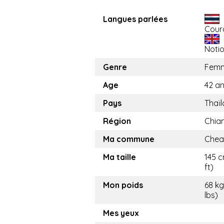
Langues parlées
Cour
Noti
Genre
Fem
Age
42 a
Pays
Thaï
Région
Chia
Ma commune
Chea
Ma taille
145 c
ft)
Mon poids
68 kg
lbs)
Mes yeux