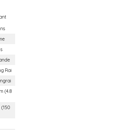
ant
ons
me
ns
lande
ng Rai
ngrai
m (4.8
 (150