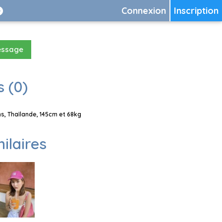
Connexion
Inscription
essage
 (0)
, Thaïlande, 145cm et 68kg
milaires