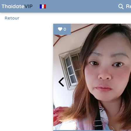
R
Retour
0