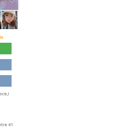
is
ace,I
tre 41