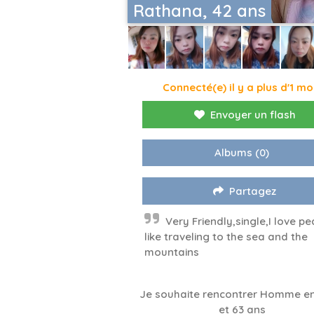
Rathana, 42 ans
Connecté(e) il y a plus d'1 mo
Envoyer un flash
Albums
(0)
Partagez
Very Friendly,single,I love pe
like traveling to the sea and the
mountains
Je souhaite rencontrer Homme en
et 63 ans