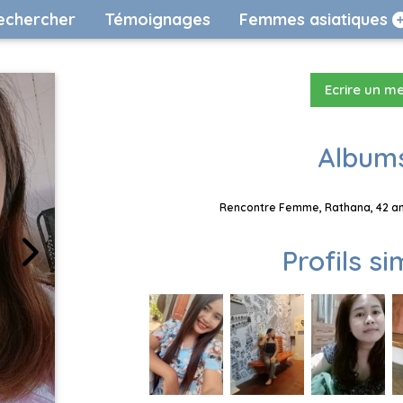
echercher
Témoignages
Femmes asiatiques
Ecrire un m
Albums
Rencontre Femme, Rathana, 42 ans
Profils si