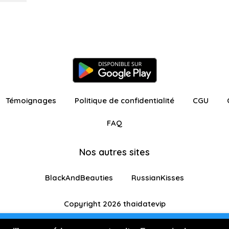
Témoignages
Politique de confidentialité
CGU
FAQ
Nos autres sites
BlackAndBeauties
RussianKisses
Copyright 2026 thaidatevip
ur avec fonctionnalités restreintes
Je m'inscris GR