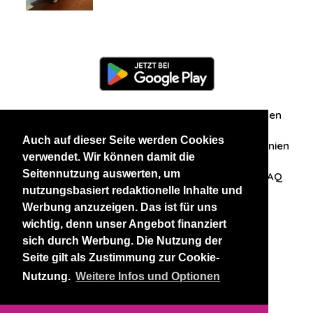
Information
Über uns
Zuschriften/Erfahrungen
Auch auf dieser Seite werden Cookies
Datenschutzerklärung
AGB
Datenschutzrichtlinien
verwendet. Wir können damit die
Seitennutzung auswerten, um
Nehmen Sie Kontakt mit uns auf
Affiliation
FAQ
nutzungsbasiert redaktionelle Inhalte und
Werbung anzuzeigen. Das ist für uns
Unsere anderen Websites
wichtig, denn unser Angebot finanziert
sich durch Werbung. Die Nutzung der
BlackAndBeauties
RussianKisses
Seite gilt als Zustimmung zur Cookie-
Nutzung.
Weitere Infos und Optionen
Copyright 2026 thaidatevip