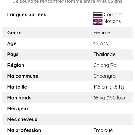
Je souhaite rencontrer Homme entre 41 et 63 ans
Langues parlées
Courant
Notions
Genre
Femme
Age
42 ans
Pays
Thaïlande
Région
Chiang Rai
Ma commune
Cheangrai
Ma taille
145 cm (4.8 ft)
Mon poids
68 kg (150 lbs)
Mes yeux
Mes cheveux
Ma profession
Employé