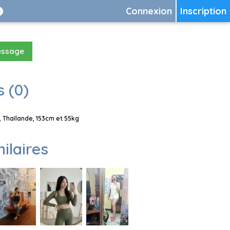
Connexion
Inscription
essage
 (0)
 Thaïlande, 153cm et 55kg
milaires