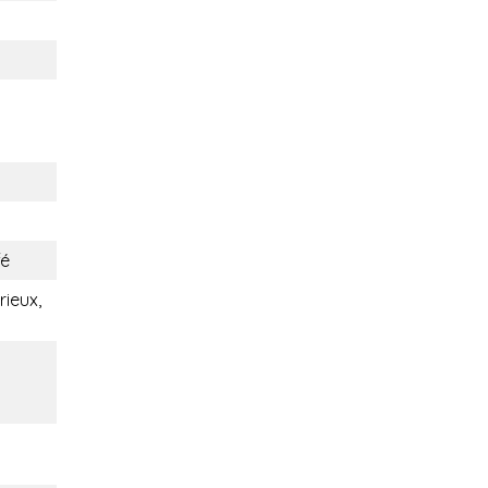
fé
rieux,