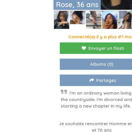
Rose, 36 ans
Connecté(e) il y a plus d'1 mo
Envoyer un flash
Albums
(0)
Partagez
I'm an ordinary woman living 
the countryside. I'm divorced an
starting a new chapter in my life.
Je souhaite rencontrer Homme en
et 70 ans