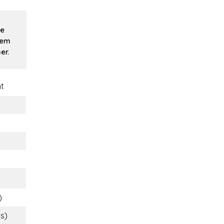
te
hem
er.
t
)
bs)