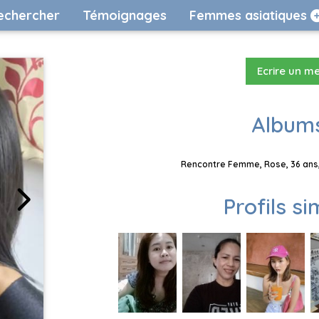
echercher
Témoignages
Femmes asiatiques
Ecrire un m
Albums
Rencontre Femme, Rose, 36 ans,
Profils si