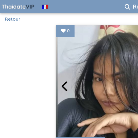
R
Retour
0