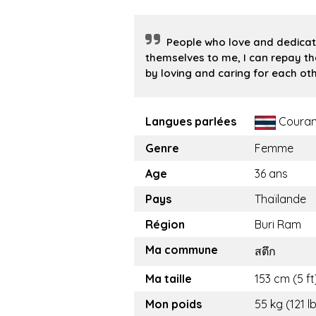
People who love and dedica
themselves to me, I can repay t
by loving and caring for each oth
Langues parlées
Couran
Genre
Femme
Age
36 ans
Pays
Thaïlande
Région
Buri Ram
Ma commune
สตึก
Ma taille
153 cm (5 ft
Mon poids
55 kg (121 l