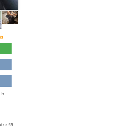
is
in
d
tre 55