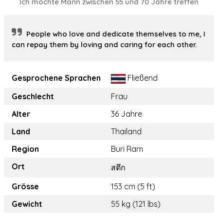
Ich möchte Mann zwischen 55 und 70 Jahre treffen
People who love and dedicate themselves to me, I
can repay them by loving and caring for each other.
Gesprochene Sprachen
Fließend
Geschlecht
Frau
Alter
36 Jahre
Land
Thailand
Region
Buri Ram
Ort
สตึก
Grösse
153 cm (5 ft)
Gewicht
55 kg (121 lbs)