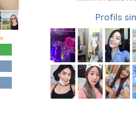
Profils si
is