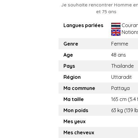
Je souhaite rencontrer Homme en
et 75 ans
Langues parlées
Couran
Notion
Genre
Femme
Age
48 ans
Pays
Thaïlande
Région
Uttaradit
Ma commune
Pattaya
Ma taille
165 cm (5.4 
Mon poids
63 kg (139 l
Mes yeux
Mes cheveux