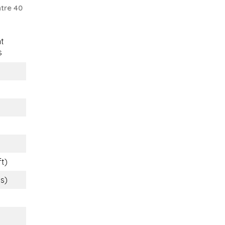
tre 40
t
s
ft)
bs)