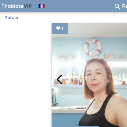
R
Retour
1