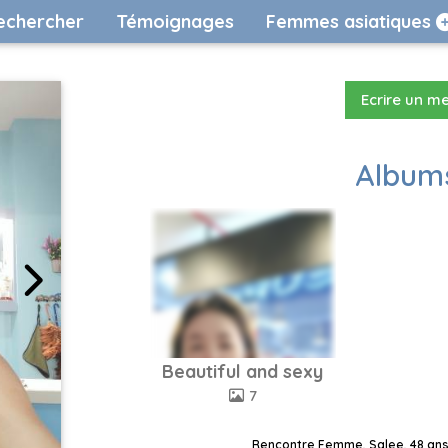
echercher
Témoignages
Femmes asiatiques
Ecrire un m
Albums
Beautiful and sexy
7
Rencontre Femme, Salee, 48 ans,