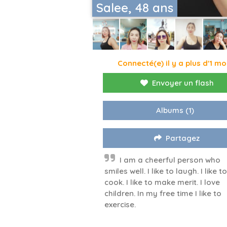
Salee, 48 ans
Connecté(e) il y a plus d'1 mo
Envoyer un flash
Albums
(1)
Partagez
I am a cheerful person who
smiles well. I like to laugh. I like to
cook. I like to make merit. I love
children. In my free time I like to
exercise.