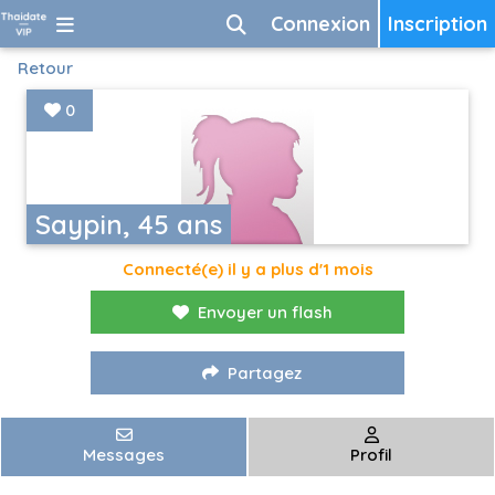
Connexion
Inscription
Retour
0
Saypin, 45 ans
Connecté(e) il y a plus d'1 mois
Envoyer un flash
Partagez
Messages
Profil