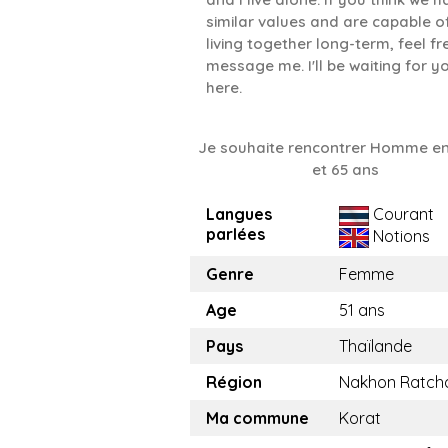
similar values ​​and are capable o
living together long-term, feel fr
message me. I'll be waiting for y
here.
Je souhaite rencontrer Homme en
et 65 ans
Langues
Courant
parlées
Notions
Genre
Femme
Age
51 ans
Pays
Thaïlande
Région
Nakhon Ratch
Ma commune
Korat