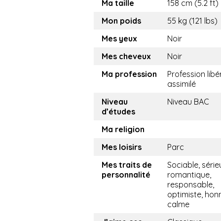
Ma taille
158 cm (5.2 ft)
Mon poids
55 kg (121 lbs)
Mes yeux
Noir
Mes cheveux
Noir
Ma profession
Profession libé
assimilé
Niveau
Niveau BAC
d’études
Ma religion
Mes loisirs
Parc
Mes traits de
Sociable, série
personnalité
romantique,
responsable,
optimiste, hon
calme