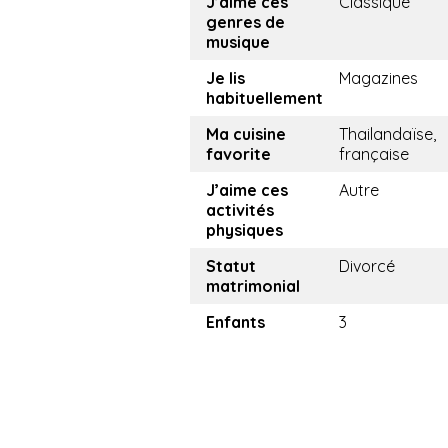
J’aime ces
Classique
genres de
musique
Je lis
Magazines
habituellement
Ma cuisine
Thailandaïse,
favorite
française
J’aime ces
Autre
activités
physiques
Statut
Divorcé
matrimonial
Enfants
3