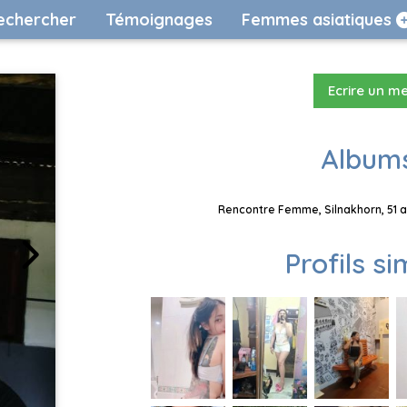
echercher
Témoignages
Femmes asiatiques
Ecrire un m
Albums
Rencontre Femme, Silnakhorn, 51 a
Profils si