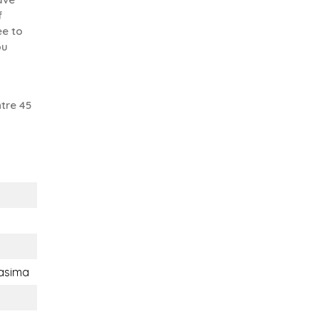
f
ee to
ou
tre 45
asima