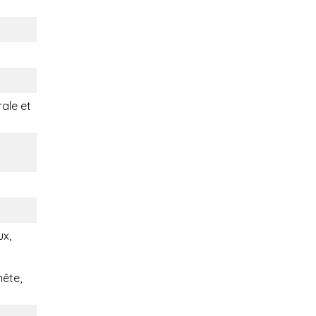
rale et
ux,
nête,