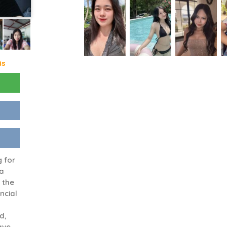
is
g for
 a
 the
ancial
d,
have