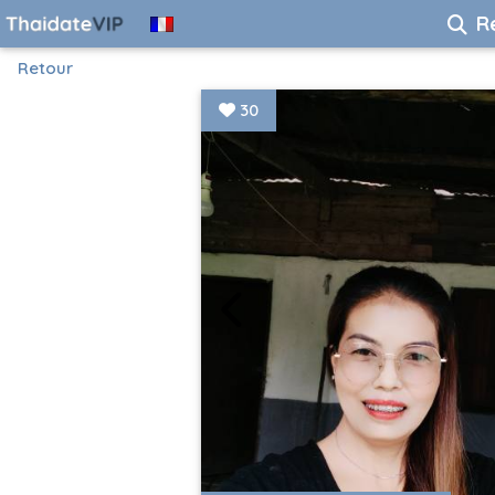
R
Retour
30