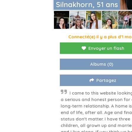
Silnakhorn, 51 ans
Connecté(e) il y a plus d'1 mo
Envoyer un flash
Albums
(0)
Partagez
I came to this website lookin
a serious and honest person for
long-term relationship. A home is
end of life, after all. Age and fin
status don't matter. I have three
children, all grown up and marrie
and I live alone. If you think we 