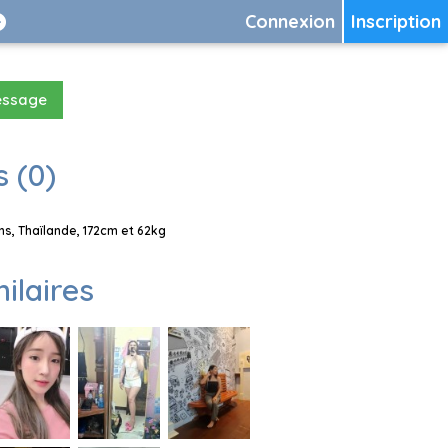
Connexion
Inscription
essage
 (0)
, Thaïlande, 172cm et 62kg
milaires