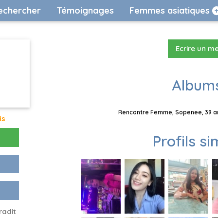
echercher
Témoignages
Femmes asiatiques
Ecrire un m
Albums
Rencontre Femme, Sopenee, 39 ans
is
Profils si
radit