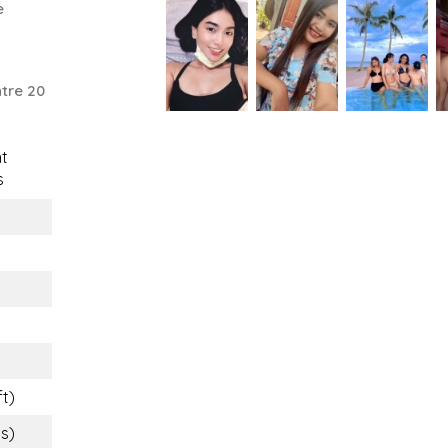
e
tre 20
t
s
ft)
bs)