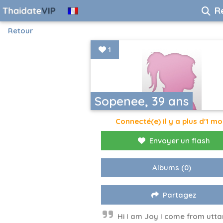
R
Retour
1
Sopenee, 39 ans
Connecté(e) il y a plus d'1 mo
Envoyer un flash
Albums
(0)
Partagez
Hi I am Joy I come from utta