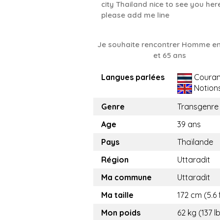
city Thailand nice to see you her
please add me line
Je souhaite rencontrer Homme en
et 65 ans
Langues parlées
Couran
Notion
Genre
Transgenre
Age
39 ans
Pays
Thaïlande
Région
Uttaradit
Ma commune
Uttaradit
Ma taille
172 cm (5.6 
Mon poids
62 kg (137 l