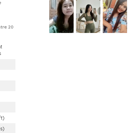
e
tre 20
t
s
ft)
bs)