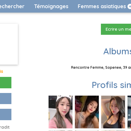
echercher
Témoignages
Femmes asiatiques
Ecrire un m
Albums
Rencontre Femme, Sopenee, 39 ans
is
Profils si
radit