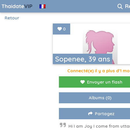
R
Retour
0
Sopenee, 39 ans
Connecté(e) il y a plus d'1 mo
Envoyer un flash
Albums
(0)
Partagez
Hi I am Joy I come from utta