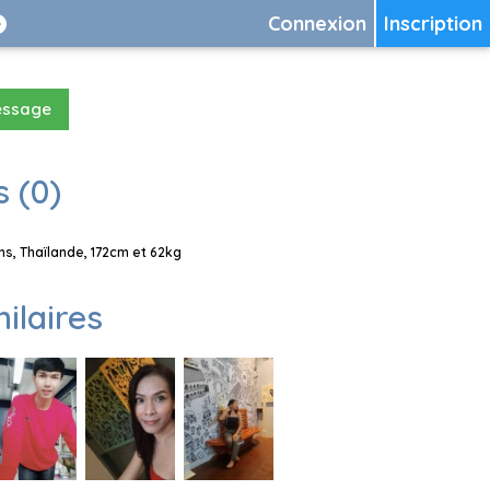
Connexion
Inscription
essage
 (0)
, Thaïlande, 172cm et 62kg
milaires