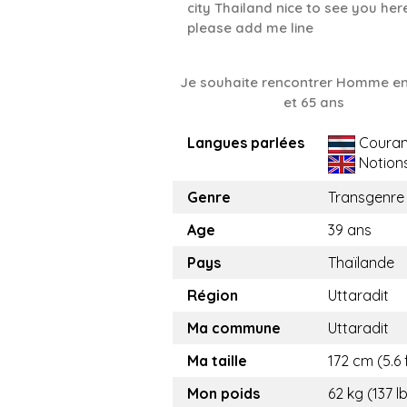
city Thailand nice to see you her
please add me line
Je souhaite rencontrer Homme en
et 65 ans
Langues parlées
Couran
Notion
Genre
Transgenre
Age
39 ans
Pays
Thaïlande
Région
Uttaradit
Ma commune
Uttaradit
Ma taille
172 cm (5.6 
Mon poids
62 kg (137 l