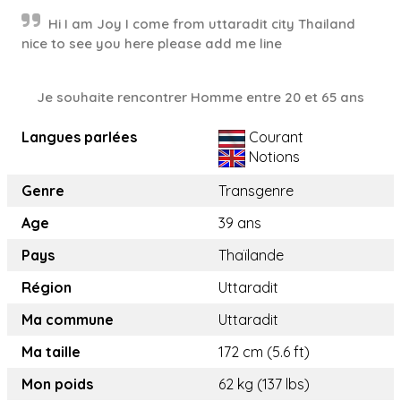
Hi I am Joy I come from uttaradit city Thailand
nice to see you here please add me line
Je souhaite rencontrer Homme entre 20 et 65 ans
Langues parlées
Courant
Notions
Genre
Transgenre
Age
39 ans
Pays
Thaïlande
Région
Uttaradit
Ma commune
Uttaradit
Ma taille
172 cm (5.6 ft)
Mon poids
62 kg (137 lbs)