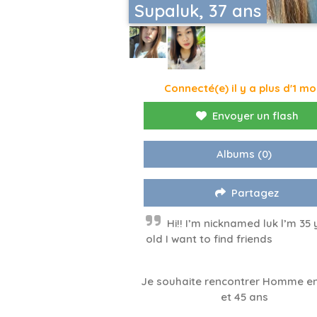
Supaluk, 37 ans
Connecté(e) il y a plus d'1 mo
Envoyer un flash
Albums
(0)
Partagez
Hi!! I’m nicknamed luk l’m 35
old I want to find friends
Je souhaite rencontrer Homme en
et 45 ans