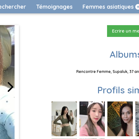
echercher
Témoignages
Femmes asiatiques
Ecrire un m
Albums
Rencontre Femme, Supaluk, 37 ans
Profils si