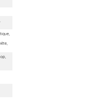
,
tique,
nête,
hop,