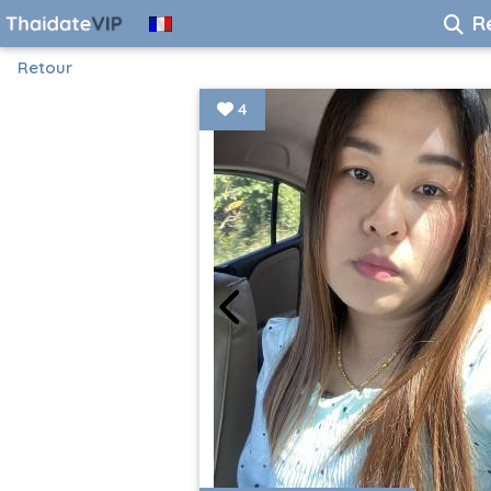
R
Retour
4