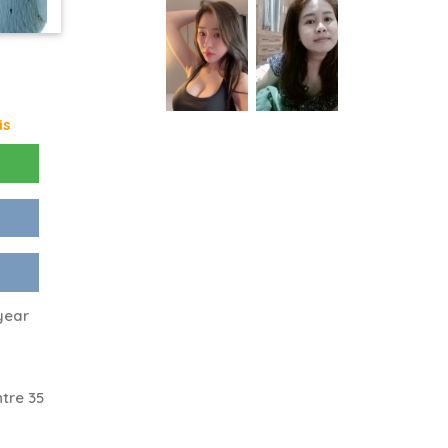
is
 year
tre 35