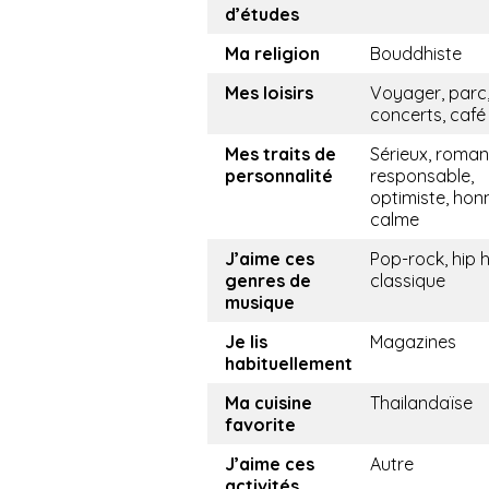
d’études
Ma religion
Bouddhiste
Mes loisirs
Voyager, parc
concerts, café
Mes traits de
Sérieux, roman
personnalité
responsable,
optimiste, hon
calme
J’aime ces
Pop-rock, hip 
genres de
classique
musique
Je lis
Magazines
habituellement
Ma cuisine
Thailandaïse
favorite
J’aime ces
Autre
activités