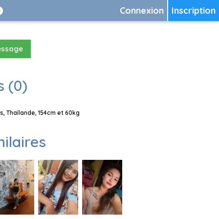
Connexion
Inscription
essage
 (0)
, Thaïlande, 154cm et 60kg
milaires