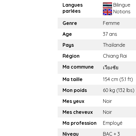
Langues
Bilingue
parlées
Notions
Genre
Femme
Age
37 ans
Pays
Thaïlande
Région
Chiang Rai
Ma commune
เวียงชัย
Ma taille
154 cm (5.1 ft)
Mon poids
60 kg (132 lbs)
Mes yeux
Noir
Mes cheveux
Noir
Ma profession
Employé
Niveau
BAC + 3