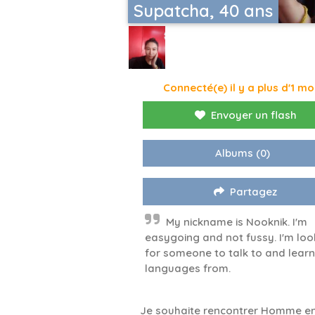
Supatcha, 40 ans
Connecté(e) il y a plus d'1 mo
Envoyer un flash
Albums
(0)
Partagez
My nickname is Nooknik. I'm
easygoing and not fussy. I'm loo
for someone to talk to and learn
languages ​​from.
Je souhaite rencontrer Homme en