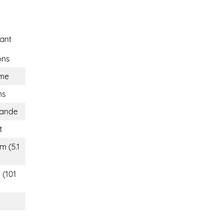
ant
ons
me
ns
lande
t
m (5.1
 (101