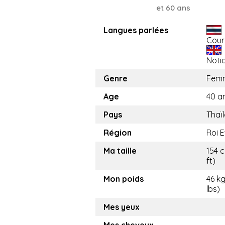
et 60 ans
Langues parlées
Cour
Noti
Genre
Fem
Age
40 a
Pays
Thaï
Région
Roi E
Ma taille
154 c
ft)
Mon poids
46 kg
lbs)
Mes yeux