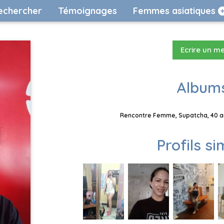
echercher
Témoignages
Femmes asiatiques
Ecrire un m
Albums
Rencontre Femme, Supatcha, 40 an
Profils si