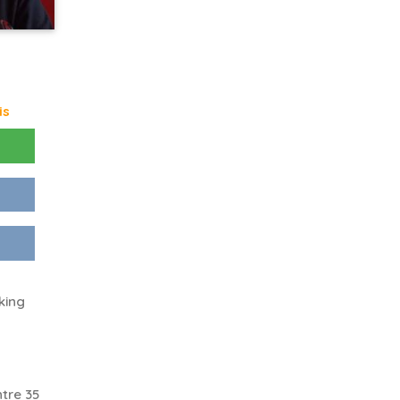
is
king
tre 35