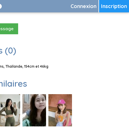
Connexion
Inscription
essage
 (0)
s, Thaïlande, 154cm et 46kg
milaires