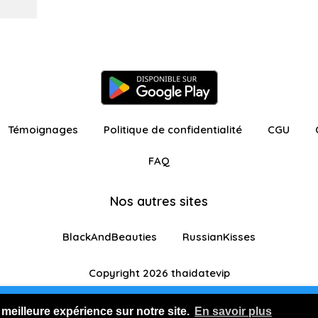
Témoignages
Politique de confidentialité
CGU
FAQ
Nos autres sites
BlackAndBeauties
RussianKisses
Copyright 2026 thaidatevip
ur avec fonctionnalités restreintes
Je m'inscris GR
 meilleure expérience sur notre site.
En savoir plus