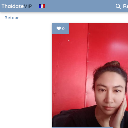
R
Retour
0