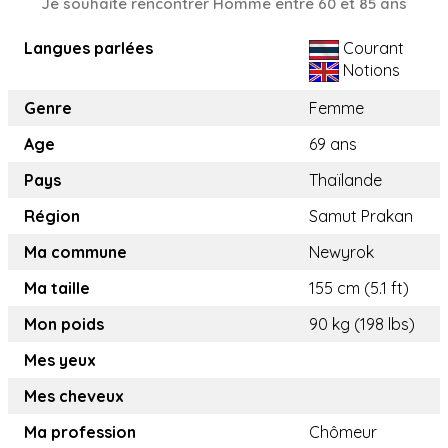
Je souhaite rencontrer Homme entre 60 et 85 ans
Langues parlées
Courant
Notions
Genre
Femme
Age
69 ans
Pays
Thaïlande
Région
Samut Prakan
Ma commune
Newyrok
Ma taille
155 cm (5.1 ft)
Mon poids
90 kg (198 lbs)
Mes yeux
Mes cheveux
Ma profession
Chômeur