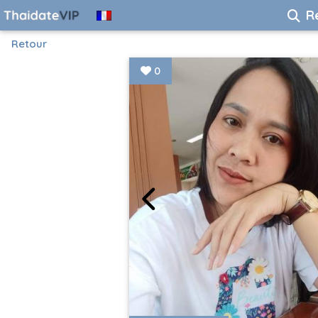
R
Retour
0