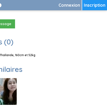
Connexion
Inscription
essage
 (0)
Thaïlande, 160cm et 52kg
milaires