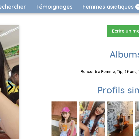
echercher
Témoignages
Femmes asiatiques
Ecrire un m
Albums
Rencontre Femme, Tip, 39 ans, 
Profils si