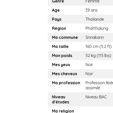
Genre
Femme
Age
39 ans
Pays
Thaïlande
Région
Phatthalung
Ma commune
Srinakarin
Ma taille
160 cm (5.2 ft)
Mon poids
52 kg (115 lbs)
Mes yeux
Noir
Mes cheveux
Noir
Ma profession
Profession libé
assimilé
Niveau
Niveau BAC
d’études
Ma religion