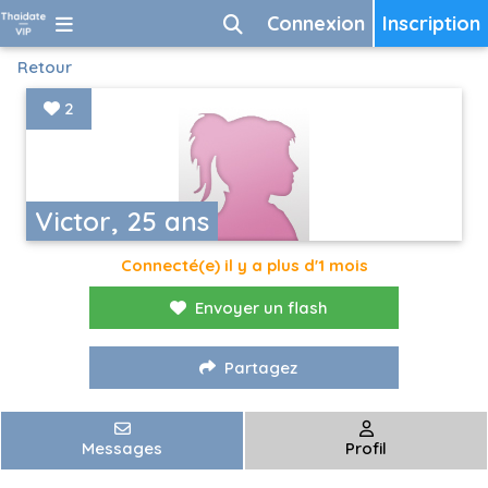
Connexion
Inscription
Retour
2
Victor, 25 ans
Connecté(e) il y a plus d'1 mois
Envoyer un flash
Partagez
Messages
Profil