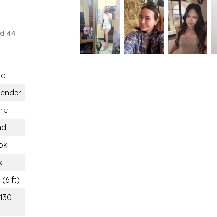
nd 44
nd
gender
re
nd
ok
k
(6 ft)
(130