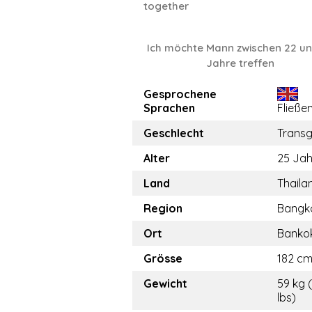
together
Ich möchte Mann zwischen 22 u
Jahre treffen
Gesprochene
Sprachen
Fließe
Geschlecht
Trans
Alter
25 Jah
Land
Thaila
Region
Bangk
Ort
Banko
Grösse
182 cm 
Gewicht
59 kg 
lbs)