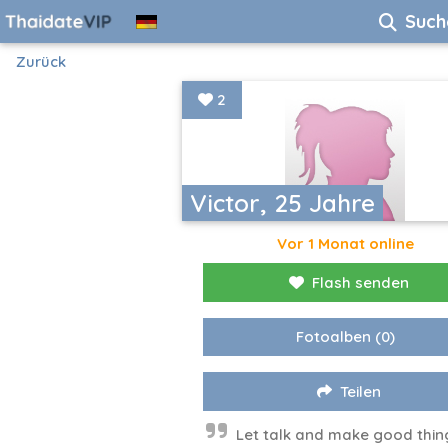
Such
Zurück
2
Victor, 25 Jahre
Vor 1 Monat online
Flash senden
Fotoalben
(0)
Teilen
Let talk and make good thin