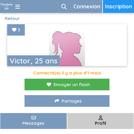
Connexion
Inscription
Retour
3
Victor, 25 ans
Connecté(e) il y a plus d'1 mois
Envoyer un flash
Partagez
Messages
Profil