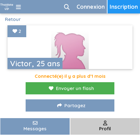
Connexion
Inscription
Retour
2
Victor, 25 ans
Connecté(e) il y a plus d'1 mois
Envoyer un flash
Partagez
Messages
Profil