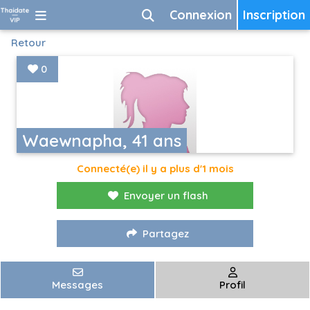
Connexion
Inscription
Retour
0
Waewnapha, 41 ans
Connecté(e) il y a plus d'1 mois
Envoyer un flash
Partagez
Messages
Profil