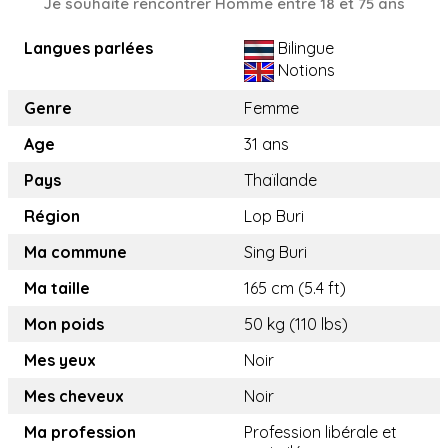
Je souhaite rencontrer Homme entre 18 et 75 ans
Langues parlées
Bilingue
Notions
Genre
Femme
Age
31 ans
Pays
Thaïlande
Région
Lop Buri
Ma commune
Sing Buri
Ma taille
165 cm (5.4 ft)
Mon poids
50 kg (110 lbs)
Mes yeux
Noir
Mes cheveux
Noir
Ma profession
Profession libérale et