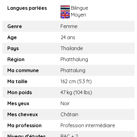
Langues parlées
Bilingue
Moyen
Genre
Femme
Age
24 ans
Pays
Thaïlande
Région
Phatthalung
Ma commune
Phattalung
Ma taille
162 cm (5.3 ft)
Mon poids
47 kg (104 lbs)
Mes yeux
Noir
Mes cheveux
Châtain
Ma profession
Profession intermédiaire
Niveau d’études
BAC + 2