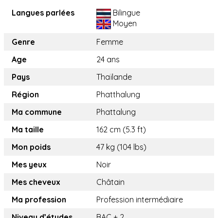
Langues parlées
Bilingue
Moyen
Genre
Femme
Age
24 ans
Pays
Thaïlande
Région
Phatthalung
Ma commune
Phattalung
Ma taille
162 cm (5.3 ft)
Mon poids
47 kg (104 lbs)
Mes yeux
Noir
Mes cheveux
Châtain
Ma profession
Profession intermédiaire
Niveau d’études
BAC + 2