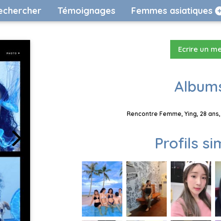
echercher
Témoignages
Femmes asiatiques
Ecrire un m
Albums
Rencontre Femme, Ying, 28 ans,
Profils si