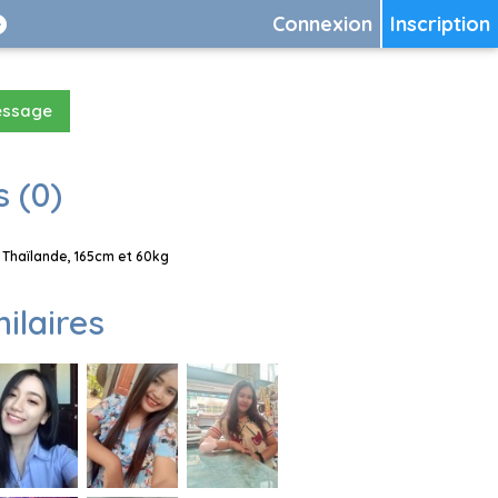
Connexion
Inscription
essage
 (0)
 Thaïlande, 165cm et 60kg
milaires