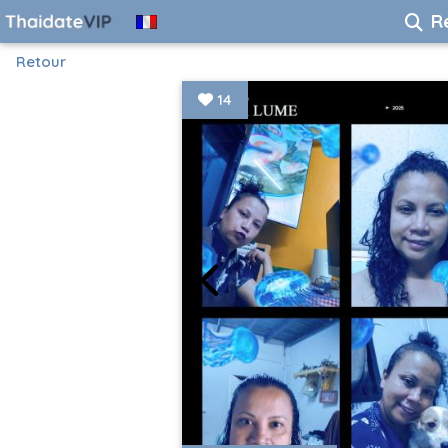
R
Retour
14