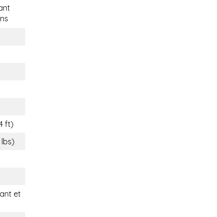
ant
ns
4 ft)
 lbs)
nt et