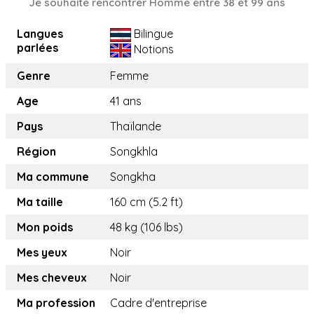
Je souhaite rencontrer Homme entre 38 et 99 ans
Langues
Bilingue
parlées
Notions
Genre
Femme
Age
41 ans
Pays
Thaïlande
Région
Songkhla
Ma commune
Songkha
Ma taille
160 cm (5.2 ft)
Mon poids
48 kg (106 lbs)
Mes yeux
Noir
Mes cheveux
Noir
Ma profession
Cadre d'entreprise