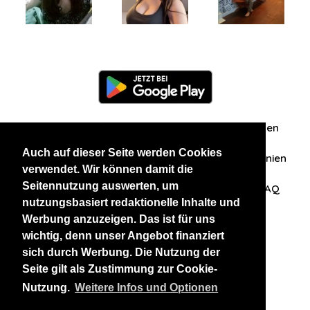
Information
Über uns
Zuschriften/Erfahrungen
Auch auf dieser Seite werden Cookies
Datenschutzerklärung
AGB
Datenschutzrichtlinien
verwendet. Wir können damit die
Seitennutzung auswerten, um
Nehmen Sie Kontakt mit uns auf
Affiliation
FAQ
nutzungsbasiert redaktionelle Inhalte und
Werbung anzuzeigen. Das ist für uns
Unsere anderen Websites
wichtig, denn unser Angebot finanziert
sich durch Werbung. Die Nutzung der
BlackAndBeauties
RussianKisses
Seite gilt als Zustimmung zur Cookie-
Nutzung.
Weitere Infos und Optionen
Copyright 2026 thaidatevip