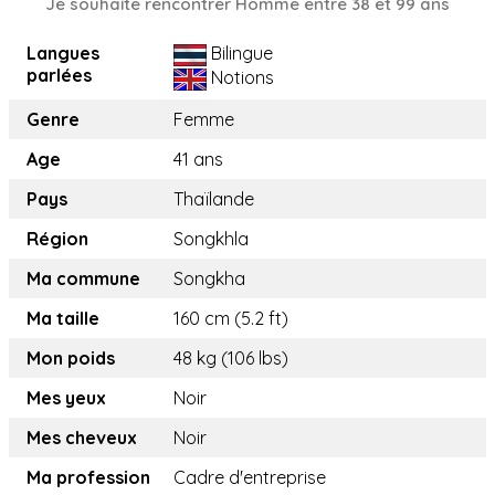
Je souhaite rencontrer Homme entre 38 et 99 ans
Langues
Bilingue
parlées
Notions
Genre
Femme
Age
41 ans
Pays
Thaïlande
Région
Songkhla
Ma commune
Songkha
Ma taille
160 cm (5.2 ft)
Mon poids
48 kg (106 lbs)
Mes yeux
Noir
Mes cheveux
Noir
Ma profession
Cadre d'entreprise