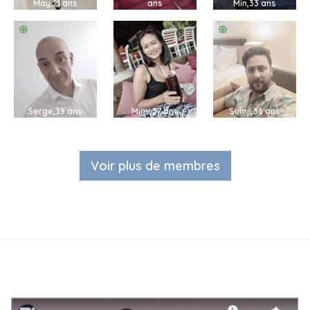
May,21 ans
ans
Min,33 ans
Serge,39 ans
Mimi,37 ans
Sumji,36 ans
Voir plus de membres