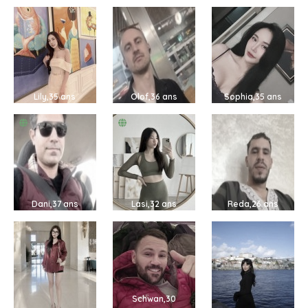
Lily,35 ans
Olof,36 ans
Sophia,35 ans
Dani,37 ans
Lasi,32 ans
Reda,26 ans
Schwan,30