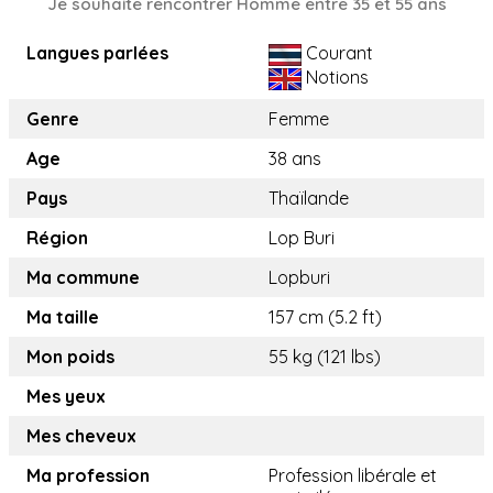
Je souhaite rencontrer Homme entre 35 et 55 ans
Langues parlées
Courant
Notions
Genre
Femme
Age
38 ans
Pays
Thaïlande
Région
Lop Buri
Ma commune
Lopburi
Ma taille
157 cm (5.2 ft)
Mon poids
55 kg (121 lbs)
Mes yeux
Mes cheveux
Ma profession
Profession libérale et