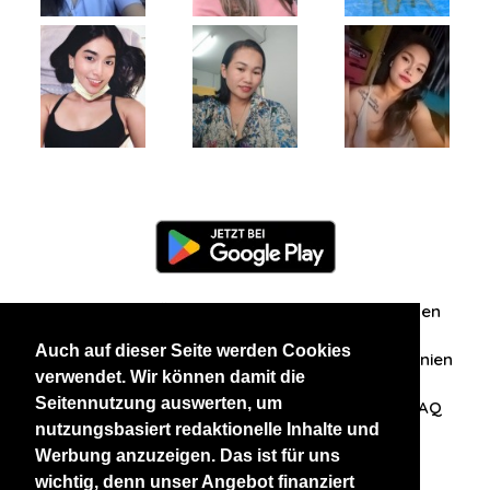
Information
Über uns
Zuschriften/Erfahrungen
Auch auf dieser Seite werden Cookies
Datenschutzerklärung
AGB
Datenschutzrichtlinien
verwendet. Wir können damit die
Seitennutzung auswerten, um
Nehmen Sie Kontakt mit uns auf
Affiliation
FAQ
nutzungsbasiert redaktionelle Inhalte und
Werbung anzuzeigen. Das ist für uns
Unsere anderen Websites
wichtig, denn unser Angebot finanziert