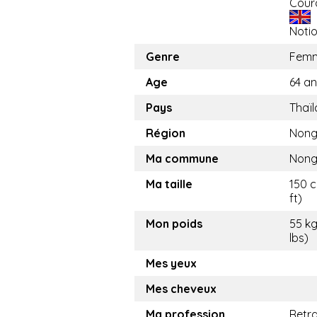
Cour
Noti
Genre
Fem
Age
64 a
Pays
Thaï
Région
Nong
Ma commune
Nong
Ma taille
150 c
ft)
Mon poids
55 kg
lbs)
Mes yeux
Mes cheveux
Ma profession
Retra