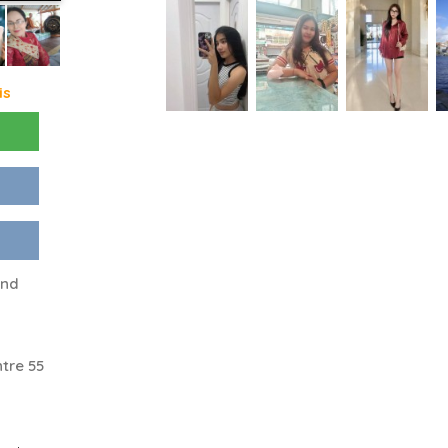
is
and
tre 55