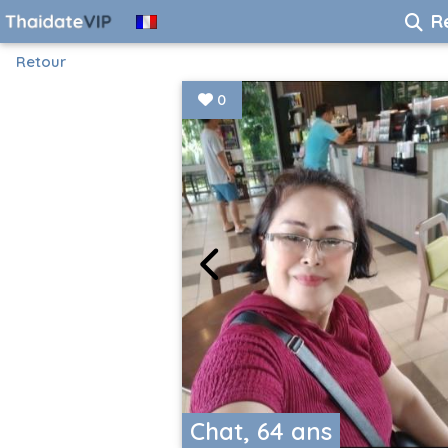
R
Retour
0
Chat, 64 ans