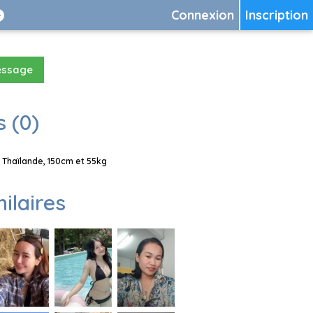
Connexion
Inscription
essage
 (0)
 Thaïlande, 150cm et 55kg
milaires