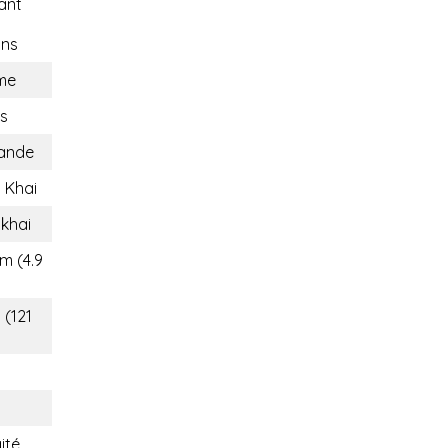
ant
ons
me
ns
lande
 Khai
khai
m (4.9
 (121
ité