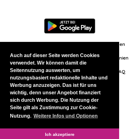
Information
Über uns
Zuschriften/Erfahrungen
Auch auf dieser Seite werden Cookies
Datenschutzerklärung
AGB
Datenschutzrichtlinien
verwendet. Wir können damit die
Seitennutzung auswerten, um
Nehmen Sie Kontakt mit uns auf
Affiliation
FAQ
nutzungsbasiert redaktionelle Inhalte und
Werbung anzuzeigen. Das ist für uns
Unsere anderen Websites
wichtig, denn unser Angebot finanziert
sich durch Werbung. Die Nutzung der
BlackAndBeauties
RussianKisses
Seite gilt als Zustimmung zur Cookie-
Nutzung.
Weitere Infos und Optionen
Copyright 2026 thaidatevip
Ich akzeptiere