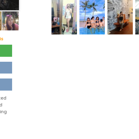
is
ced
ed
ing