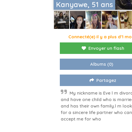
Kanyawe, 51 ans
Connecté(e) il y a plus d'1 mo
Envoyer un flash
Albums
(0)
Partagez
My nickname is Eve l m divor
and have one child who is marri
and has their own family.l m look
for a sincere life partner who can
accept me for who