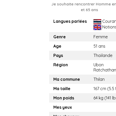
Je souhaite rencontrer Homme en
et 65 ans
Langues parlées
Couran
Notion
Genre
Femme
Age
51 ans
Pays
Thaïlande
Région
Ubon
Ratchathan
Ma commune
Thilan
Ma taille
167 cm (5.5 
Mon poids
64 kg (141 lb
Mes yeux