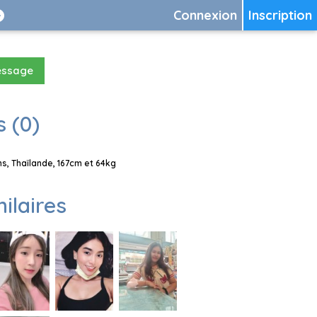
Connexion
Inscription
essage
 (0)
, Thaïlande, 167cm et 64kg
milaires