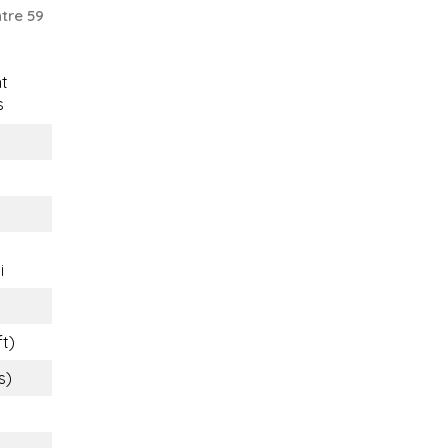
tre 59
t
s
i
ft)
s)