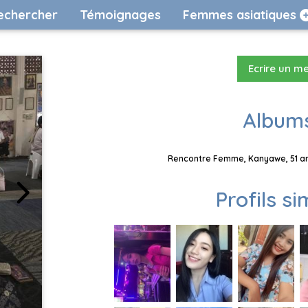
echercher
Témoignages
Femmes asiatiques
Ecrire un m
Albums
Rencontre Femme, Kanyawe, 51 ans
Profils si