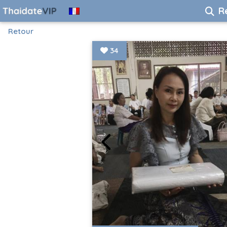
R
Retour
34