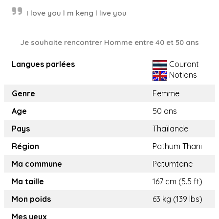
I love you l m keng l live you
Je souhaite rencontrer Homme entre 40 et 50 ans
Langues parlées
Courant
Notions
Genre
Femme
Age
50 ans
Pays
Thaïlande
Région
Pathum Thani
Ma commune
Patumtane
Ma taille
167 cm (5.5 ft)
Mon poids
63 kg (139 lbs)
Mes yeux