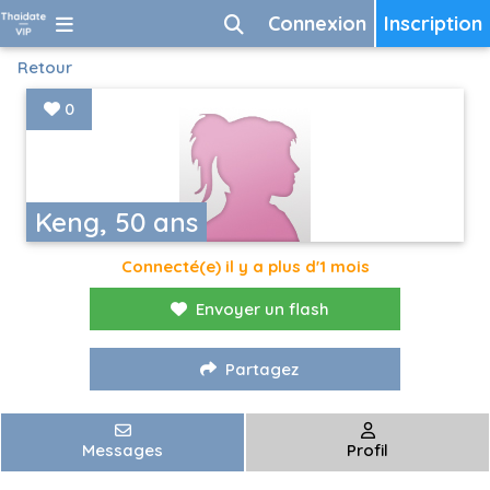
Connexion
Inscription
Retour
0
Keng, 50 ans
Connecté(e) il y a plus d'1 mois
Envoyer un flash
Partagez
Messages
Profil