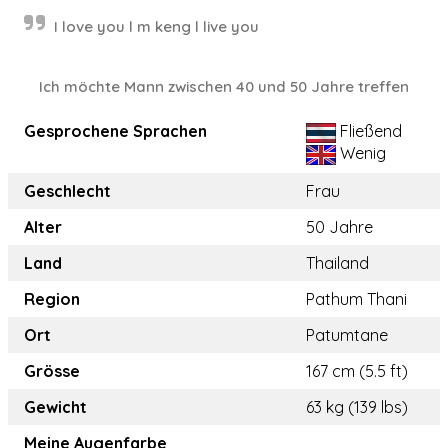
I love you l m keng l live you
Ich möchte Mann zwischen 40 und 50 Jahre treffen
Gesprochene Sprachen
Fließend
Wenig
Geschlecht
Frau
Alter
50 Jahre
Land
Thailand
Region
Pathum Thani
Ort
Patumtane
Grösse
167 cm (5.5 ft)
Gewicht
63 kg (139 lbs)
Meine Augenfarbe