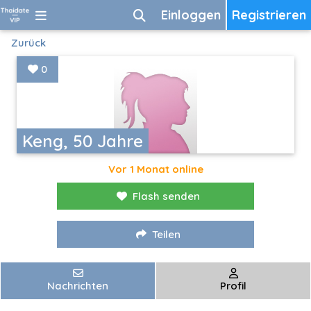
Einloggen
Registrieren
Zurück
0
Keng, 50 Jahre
Vor 1 Monat online
Flash senden
Teilen
Nachrichten
Profil