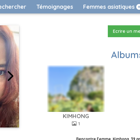
echercher
Témoignages
Femmes asiatiques
Ecrire un m
Albums
KIMHONG
1
Rencontre Femme, Kimhong, 39 ans