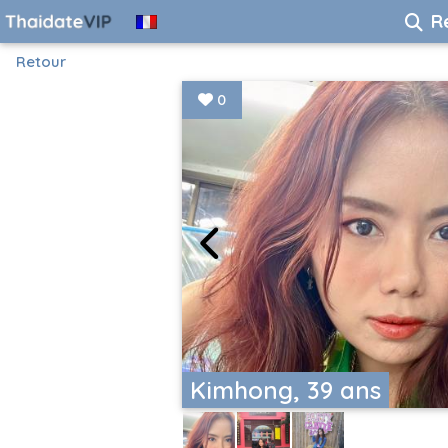
R
Retour
0
Kimhong, 39 ans