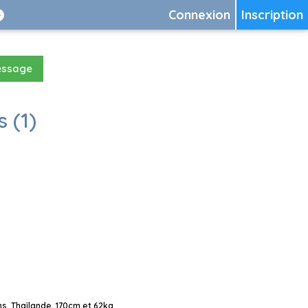
Connexion
Inscription
essage
 (1)
, Thaïlande, 170cm et 62kg