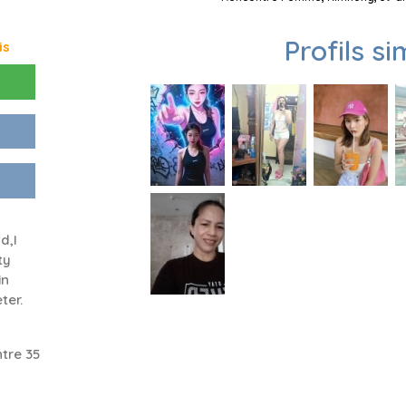
Profils si
is
n
d,I
ty
in
ter.
tre 35