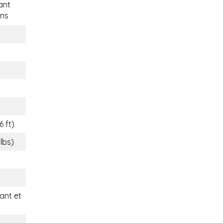
ant
ns
6 ft)
 lbs)
nt et