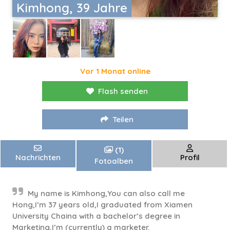
Kimhong, 39 Jahre
Vor 1 Monat online
Flash senden
Teilen
(1)
Nachrichten
Profil
Fotoalben
My name is Kimhong,You can also call me
Hong,I’m 37 years old,I graduated from Xiamen
University Chaina with a bachelor’s degree in
Marketing,I’m (currently) a marketer.