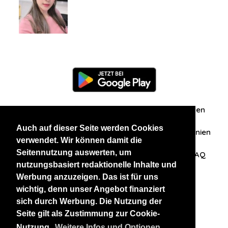
Information
Über uns
Zuschriften/Erfahrungen
Auch auf dieser Seite werden Cookies
Datenschutzerklärung
AGB
Datenschutzrichtlinien
verwendet. Wir können damit die
Seitennutzung auswerten, um
Nehmen Sie Kontakt mit uns auf
Affiliation
FAQ
nutzungsbasiert redaktionelle Inhalte und
Werbung anzuzeigen. Das ist für uns
Unsere anderen Websites
wichtig, denn unser Angebot finanziert
sich durch Werbung. Die Nutzung der
BlackAndBeauties
RussianKisses
Seite gilt als Zustimmung zur Cookie-
Nutzung.
Weitere Infos und Optionen