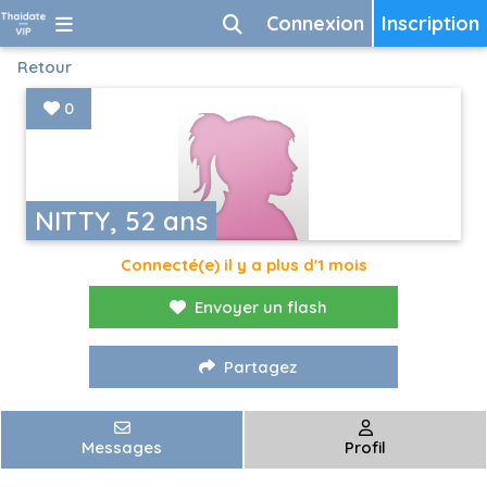
Connexion
Inscription
Retour
0
NITTY, 52 ans
Connecté(e) il y a plus d'1 mois
Envoyer un flash
Partagez
Messages
Profil