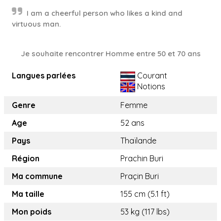
I am a cheerful person who likes a kind and
virtuous man.
Je souhaite rencontrer Homme entre 50 et 70 ans
Langues parlées
Courant
Notions
Genre
Femme
Age
52 ans
Pays
Thaïlande
Région
Prachin Buri
Ma commune
Praçin Buri
Ma taille
155 cm (5.1 ft)
Mon poids
53 kg (117 lbs)