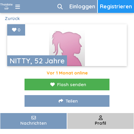
Einloggen
Registrieren
Zurück
0
NITTY, 52 Jahre
Vor 1 Monat online
Flash senden
Teilen
Nachrichten
Profil