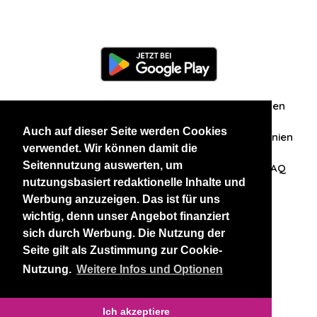
Information
Über uns
Zuschriften/Erfahrungen
Auch auf dieser Seite werden Cookies
Datenschutzerklärung
AGB
Datenschutzrichtlinien
verwendet. Wir können damit die
Seitennutzung auswerten, um
Nehmen Sie Kontakt mit uns auf
Affiliation
FAQ
nutzungsbasiert redaktionelle Inhalte und
Werbung anzuzeigen. Das ist für uns
Unsere anderen Websites
wichtig, denn unser Angebot finanziert
sich durch Werbung. Die Nutzung der
BlackAndBeauties
RussianKisses
Seite gilt als Zustimmung zur Cookie-
Nutzung.
Weitere Infos und Optionen
Copyright 2026 thaidatevip
Ich akzeptiere