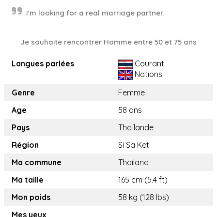
I'm looking for a real marriage partner.
Je souhaite rencontrer Homme entre 50 et 75 ans
Langues parlées
Courant
Notions
Genre
Femme
Age
58 ans
Pays
Thaïlande
Région
Si Sa Ket
Ma commune
Thailand
Ma taille
165 cm (5.4 ft)
Mon poids
58 kg (128 lbs)
Mes yeux