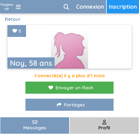
Connexion
Inscription
Retour
0
Noy, 58 ans
Connecté(e) il y a plus d'1 mois
Envoyer un flash
Partagez
Messages
Profil