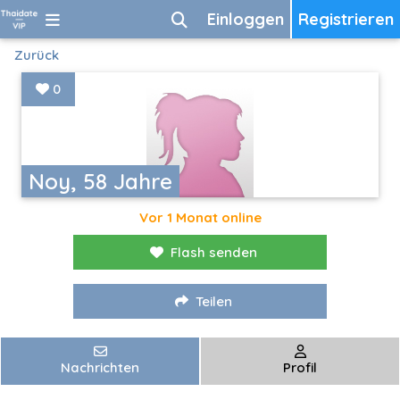
Einloggen
Registrieren
Zurück
0
Noy, 58 Jahre
Vor 1 Monat online
Flash senden
Teilen
Nachrichten
Profil