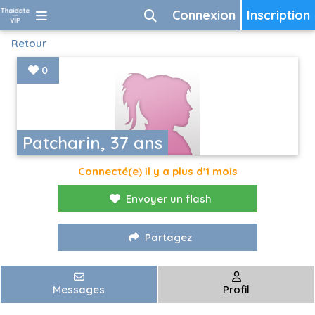
Connexion
Inscription
Retour
0
Patcharin, 37 ans
Connecté(e) il y a plus d'1 mois
Envoyer un flash
Partagez
Messages
Profil