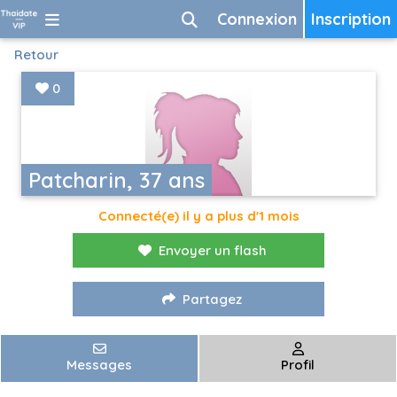
Connexion
Inscription
Retour
0
Patcharin, 37 ans
Connecté(e) il y a plus d'1 mois
Envoyer un flash
Partagez
Messages
Profil