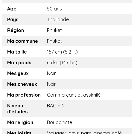
Age
50 ans
Pays
Thaïlande
Région
Phuket
Ma commune
Phuket
Ma taille
157 cm (5.2 ft)
Mon poids
65 kg (143 lbs)
Mes yeux
Noir
Mes cheveux
Noir
Ma profession
Commerçant et assimilé
Niveau
BAC + 3
d’études
Ma religion
Bouddhiste
Mes loisirs
Voyager, amis, parc, cinema, café