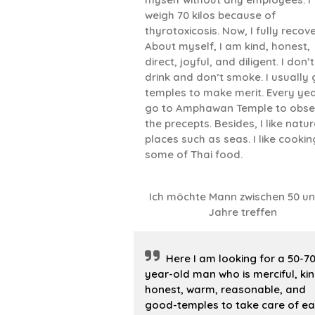
weigh 70 kilos because of
thyrotoxicosis. Now, I fully recove
About myself, I am kind, honest,
direct, joyful, and diligent. I don’t
drink and don’t smoke. I usually 
temples to make merit. Every year
go to Amphawan Temple to obse
the precepts. Besides, I like natur
places such as seas. I like cookin
some of Thai food.
Ich möchte Mann zwischen 50 un
Jahre treffen
Here I am looking for a 50-70
year-old man who is merciful, kin
honest, warm, reasonable, and
good-temples to take care of e