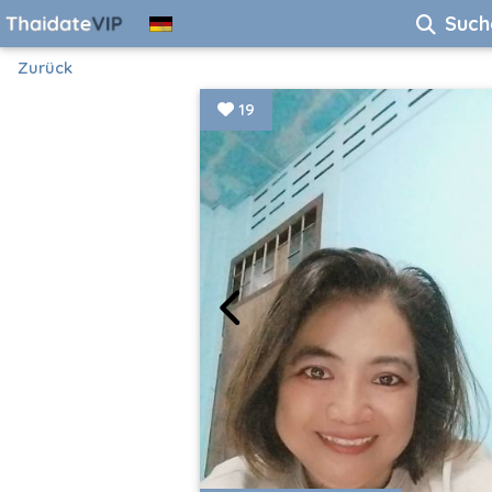
Such
Zurück
19