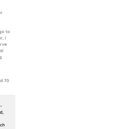
r.
go to
, I
rve
al
g
d 70
-
d,
ach