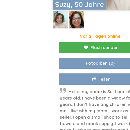
Suzy, 50 Jahre
Vor 2 Tagen online
Flash senden
Fotoalben
(0)
Teilen
Hello, my name is Su, I am 4
years old. I have been a widow fo
years. I don’t have any children w
me. I live with my mom. I work as
seller. I open a small shop to sell
flowers and monk supply. I work 
myself without any employees. I