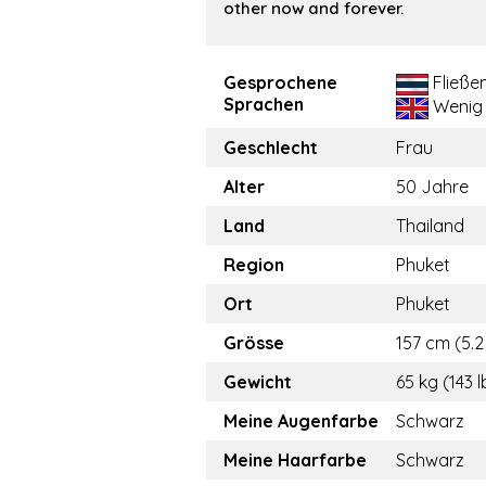
other now and forever.
Gesprochene
Fließe
Sprachen
Wenig
Geschlecht
Frau
Alter
50 Jahre
Land
Thailand
Region
Phuket
Ort
Phuket
Grösse
157 cm (5.2 
Gewicht
65 kg (143 l
Meine Augenfarbe
Schwarz
Meine Haarfarbe
Schwarz