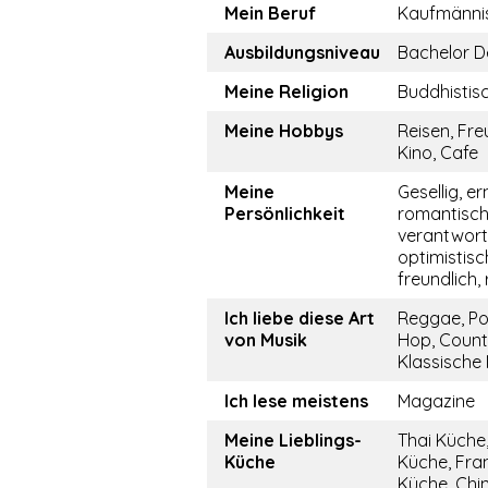
Mein Beruf
Kaufmännis
Ausbildungsniveau
Bachelor D
Meine Religion
Buddhistis
Meine Hobbys
Reisen, Fre
Kino, Cafe
Meine
Gesellig, er
Persönlichkeit
romantisch
verantwor
optimistisch
freundlich, 
Ich liebe diese Art
Reggae, Po
von Musik
Hop, Count
Klassische
Ich lese meistens
Magazine
Meine Lieblings-
Thai Küche
Küche
Küche, Fra
Küche, Chi