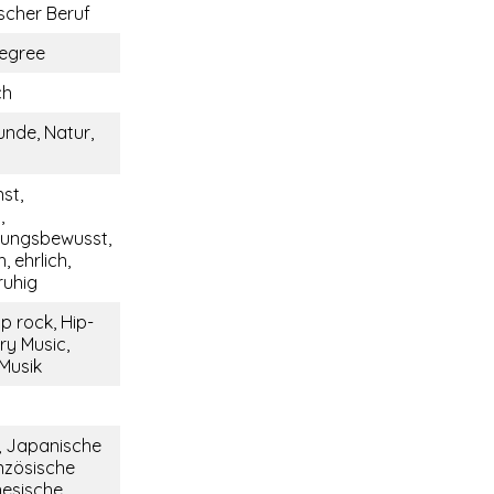
cher Beruf
egree
ch
unde, Natur,
nst,
,
tungsbewusst,
, ehrlich,
ruhig
p rock, Hip-
ry Music,
 Musik
, Japanische
nzösische
nesische