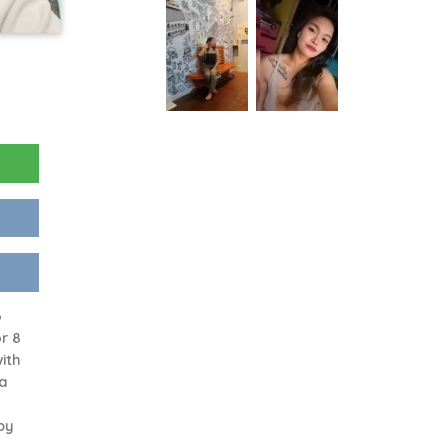
6
r 8
ith
 a
by